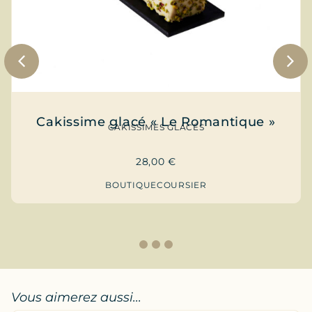
Cakissime glacé « Le Romantique »
CAKISSIMES GLACÉS
28,00
€
BOUTIQUE
COURSIER
1
2
3
Vous aimerez aussi...