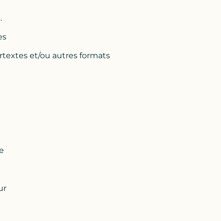
.
es
ertextes et/ou autres formats
e
ur