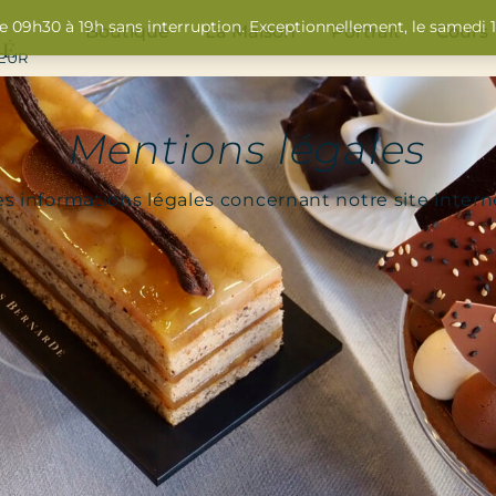
de 09h30 à 19h sans interruption. Exceptionnellement, le samedi
Boutique
La Maison
Portrait
Cours
SEUR
Mentions légales
es informations légales concernant notre site intern