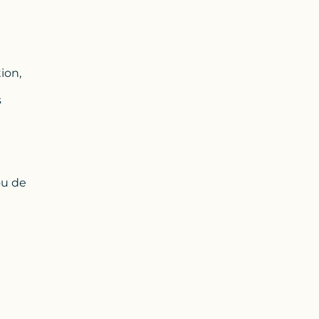
ion,
s
ou de