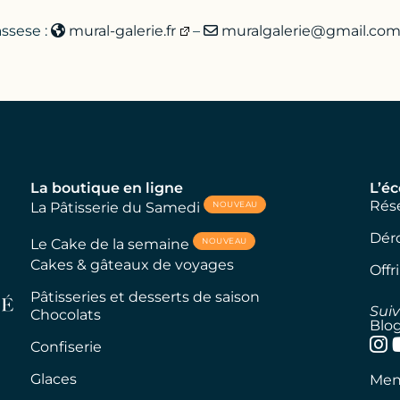
assese :
mural-galerie.fr
–
muralgalerie@gmail.co
La boutique en ligne
L’éc
Rése
NOUVEAU
La Pâtisserie du Samedi
Dér
NOUVEAU
Le Cake de la semaine
Cakes & gâteaux de voyages
Offr
Pâtisseries et desserts de saison
Sui
Chocolats
Blo
Confiserie
Glaces
Ment