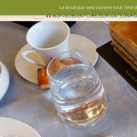
La boutique sera ouverte tout l'été 
MOF PÂTISSIER • CHOCOLATIER • CONFI
L