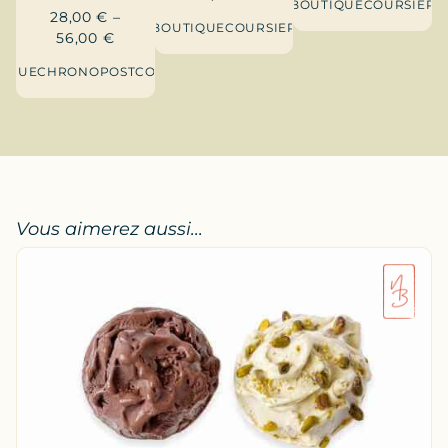
BOUTIQUE
COURSIER
28,00
€
–
BOUTIQUE
COURSIER
56,00
€
TIQUE
CHRONOPOST
COURSIER
Vous aimerez aussi...