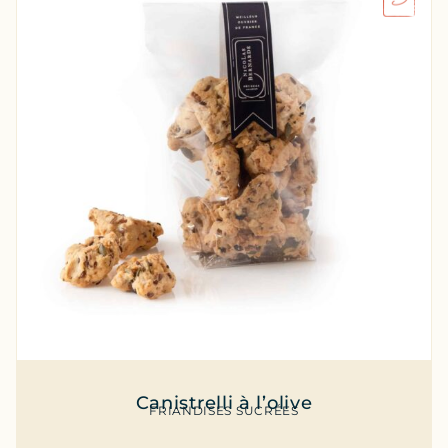
Canistrelli à l’olive
FRIANDISES SUCRÉES