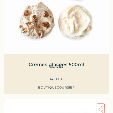
Crèmes glacées 500ml
GLACES
14,00
€
BOUTIQUE
COURSIER