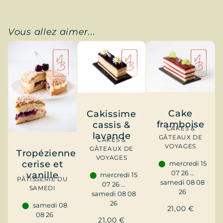
Vous allez aimer...
Cake
Cakissime
framboise
cassis &
CAKES &
lavande
GÂTEAUX DE
CAKES &
VOYAGES
GÂTEAUX DE
Tropézienne
VOYAGES
cerise et
mercredi 15
07 26 …
vanille
mercredi 15
PÂTISSERIE DU
samedi 08 08
07 26 …
SAMEDI
26
samedi 08 08
26
samedi 08
21,00
€
08 26
21,00
€