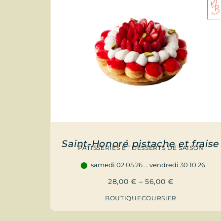
Saint-Honoré pistache et fraise
PÂTISSERIES ET DESSERTS DE SAISON
samedi 02 05 26 … vendredi 30 10 26
28,00
€
–
56,00
€
BOUTIQUE
COURSIER