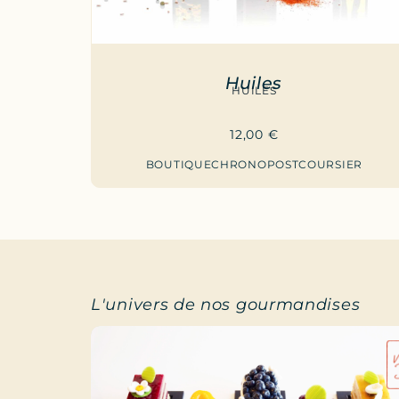
Huiles
HUILES
12,00
€
BOUTIQUE
CHRONOPOST
COURSIER
L'univers de nos gourmandises