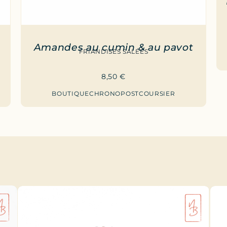
Amandes au cumin & au pavot
FRIANDISES SALÉES
8,50
€
BOUTIQUE
CHRONOPOST
COURSIER