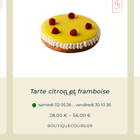
Tarte citron et framboise
TARTE
samedi 02 05 26 … vendredi 30 10 26
28,00
€
–
56,00
€
BOUTIQUE
COURSIER