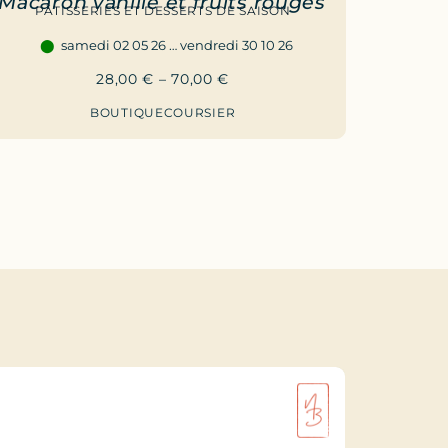
Macaron vanille et fruits rouges
PÂTISSERIES ET DESSERTS DE SAISON
samedi 02 05 26 … vendredi 30 10 26
28,00
€
–
70,00
€
BOUTIQUE
COURSIER