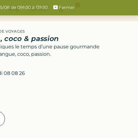
0
 15/08 de 09h30 à 13h30.
Fermer
Blog
Contact
DE VOYAGES
 coco & passion
ropiques le temps d’une pause gourmande
ngue, coco, passion.
i 08 08 26