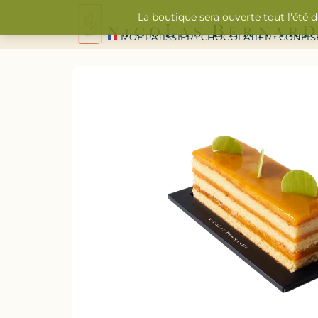
La boutique sera ouverte tout l'été 
MOF PÂTISSIER • CHOCOLATIER • CONFI