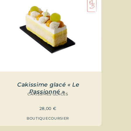
Cakissime glacé « Le
Passionné »
CAKISSIMES GLACÉS
28,00
€
BOUTIQUE
COURSIER