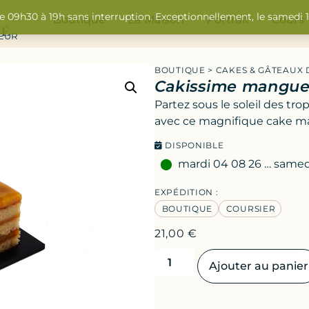
de 09h30 à 19h sans interruption. Exceptionnellement, le samedi
Boutique
La Maison
Portrait
Cours
SEUR
BOUTIQUE
>
CAKES & GÂTEAUX 
Cakissime mangue,
Partez sous le soleil des t
avec ce magnifique cake ma
DISPONIBLE
mardi 04 08 26 … samed
EXPÉDITION :
BOUTIQUE
COURSIER
21,00
€
Ajouter au panier