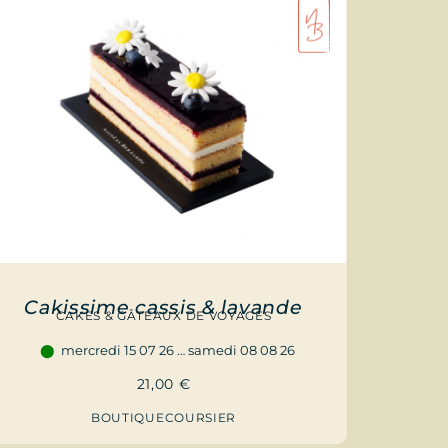
Cakissime cassis & lavande
CAKES & GÂTEAUX DE VOYAGES
mercredi 15 07 26 … samedi 08 08 26
21,00
€
BOUTIQUE
COURSIER