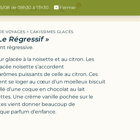
0
 15/08 de 09h30 à 13h30.
Fermer
Blog
Contact
DE VOYAGES
>
CAKISSIMES GLACÉS
Le Régressif »
t régressive.
glacée à la noisette et au citron. Les
acée noisette s’accordent
rômes puissants de celle au citron. Ces
nt se loger au cœur d’un moelleux biscuit
llé d’une coque en chocolat au lait
ttes. Une crème vanille pochée sur le
tes vient donner beaucoup de
que parfum d’enfance.