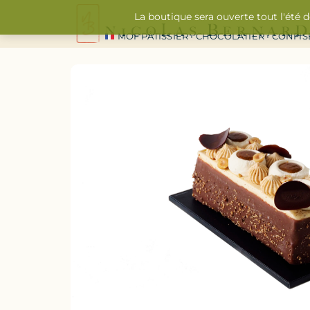
La boutique sera ouverte tout l'été 
MOF PÂTISSIER • CHOCOLATIER • CONFI