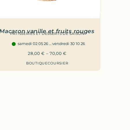
Macaron vanille et fruits rouges
PÂTISSERIES ET DESSERTS DE SAISON
samedi 02 05 26 … vendredi 30 10 26
28,00
€
–
70,00
€
BOUTIQUE
COURSIER