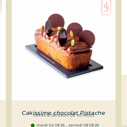
Cakissime chocolat Pistache
CAKES & GÂTEAUX DE VOYAGES
mardi 04 08 26 … samedi 08 08 26