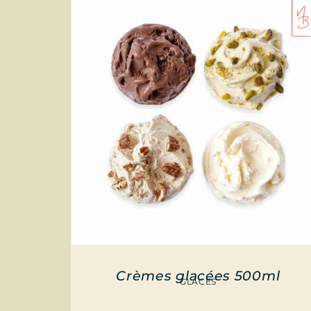
Crèmes glacées 500ml
GLACES