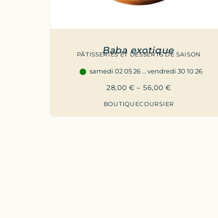
Baba exotique
PÂTISSERIES ET DESSERTS DE SAISON
samedi 02 05 26 … vendredi 30 10 26
28,00
€
–
56,00
€
BOUTIQUE
COURSIER