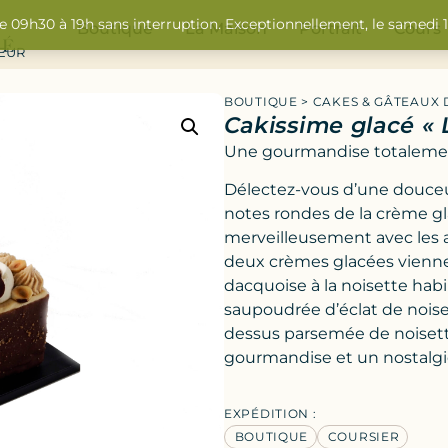
de 09h30 à 19h sans interruption. Exceptionnellement, le samedi
Boutique
La Maison
Portrait
Cours
SEUR
BOUTIQUE
>
CAKES & GÂTEAUX 
Cakissime glacé « 
Une gourmandise totalemen
Délectez-vous d’une douceur 
notes rondes de la crème gl
merveilleusement avec les a
deux crèmes glacées vienne
dacquoise à la noisette habi
saupoudrée d’éclat de noise
dessus parsemée de noiset
gourmandise et un nostalgi
EXPÉDITION :
BOUTIQUE
COURSIER