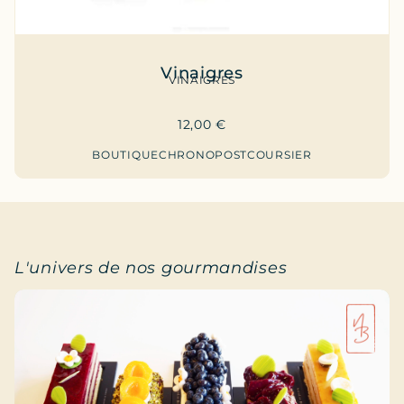
Vinaigres
VINAIGRES
12,00
€
BOUTIQUE
CHRONOPOST
COURSIER
L'univers de nos gourmandises