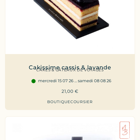
Cakissime cassis & lavande
CAKES & GÂTEAUX DE VOYAGES
mercredi 15 07 26 … samedi 08 08 26
21,00
€
BOUTIQUE
COURSIER