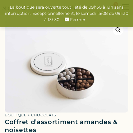
0
La boutique sera ouverte tout l'été de 09h30 à 19h sans
interruption. Exceptionnellement, le samedi 15/08 de 09h30
à 13h30.
Fermer
BOUTIQUE
>
CHOCOLATS
Coffret d’assortiment amandes &
noisettes