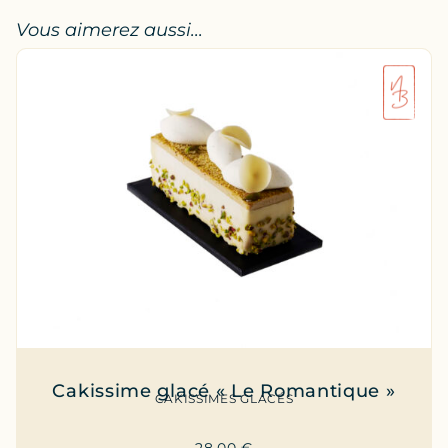
Vous aimerez aussi...
Cakissime glacé « Le Romantique »
CAKISSIMES GLACÉS