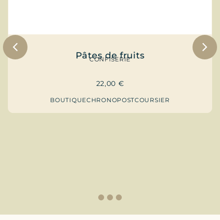
Pâtes de fruits
CONFISERIE
22,00
€
BOUTIQUE
CHRONOPOST
COURSIER
1
2
3