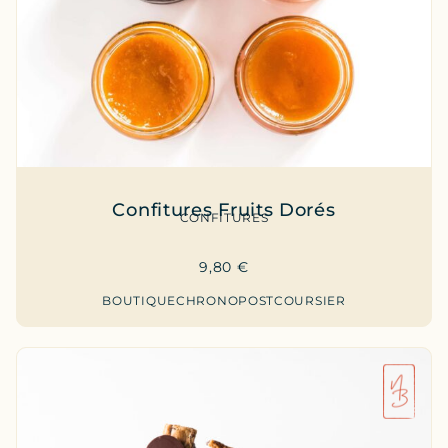
Confitures Fruits Dorés
CONFITURES
9,80
€
BOUTIQUE
CHRONOPOST
COURSIER