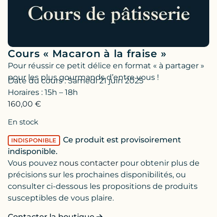
Cours « Macaron à la fraise »
Pour réussir ce petit délice en format « à partager »
pour les plus gourmands d’entre vous !
Date du cours : Samedi 21 juin 2025
Horaires : 15h – 18h
160,00
€
En stock
Ce produit est provisoirement
INDISPONIBLE
indisponible.
Vous pouvez
nous contacter
pour obtenir plus de
précisions sur les prochaines disponibilités, ou
consulter ci-dessous les propositions de produits
susceptibles de vous plaire.
Contacter la boutique