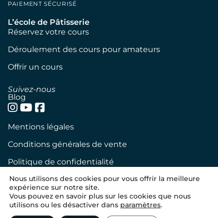
PAIEMENT SÉCURISÉ
L’école de Pâtisserie
Réservez votre cours
Déroulement des cours pour amateurs
Offrir un cours
Suivez-nous
Blog
Mentions légales
Conditions générales de vente
Politique de confidentialité
Nous utilisons des cookies pour vous offrir la meilleure
Politique de cookies
expérience sur notre site.
Vous pouvez en savoir plus sur les cookies que nous
Tous droits réservés – Nicolas Bernardé
utilisons ou les désactiver dans
paramètres
.
Conception
WebExpress