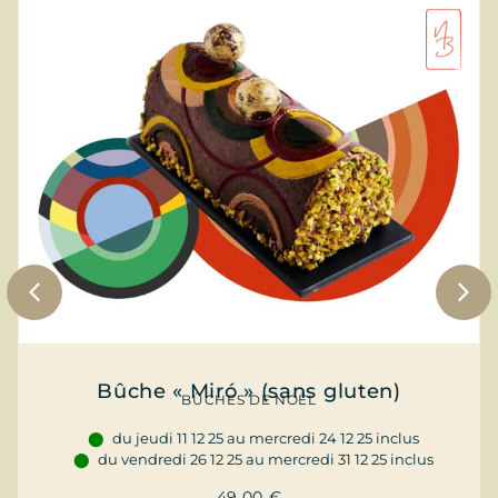
Bûche « Miró » (sans gluten)
BÛCHES DE NOËL
du jeudi 11 12 25 au mercredi 24 12 25 inclus
du vendredi 26 12 25 au mercredi 31 12 25 inclus
49,00
€