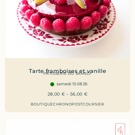
Tarte framboises et vanille
PÂTISSERIE DU SAMEDI
samedi 15 08 26
28,00
€
–
56,00
€
BOUTIQUE
CHRONOPOST
COURSIER