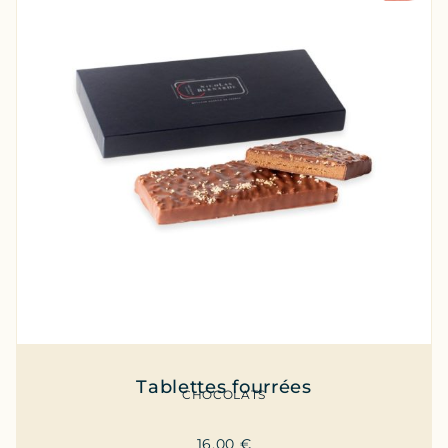
Tablettes fourrées
CHOCOLATS
16,00
€