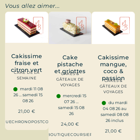
Vous allez aimer...
Cakissime
Cake
Cakissime
fraise et
pistache
mangue,
citron vert
et griottes
coco &
CAKE DE LA
CAKES &
passion
SEMAINE
GÂTEAUX DE
CAKES &
VOYAGES
GÂTEAUX DE
mardi 11 08
VOYAGES
26 … samedi 15
mercredi 15
08 26
07 26 …
du mardi
samedi 15 08
04 08 26 au
21,00
€
26
samedi 08 08
26 inclus
TIQUE
CHRONOPOST
COURSIER
24,00
€
21,00
€
BOUTIQUE
COURSIER