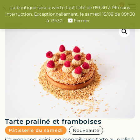
0
La boutique sera ouverte tout l'été de 09h30 à 19h sans
interruption. Exceptionnellement, le samedi 15/08 de 09h30
à 13h30.
Fermer
Tarte praliné et framboises
Pâtisserie du samedi
Nouveauté
Ce weekend, voici une merveilleuse tarte au praliné