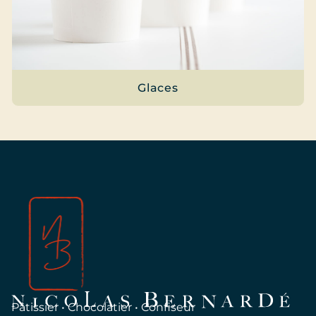
Glaces
Pâtissier • Chocolatier • Confiseur