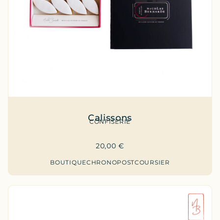
Calissons
CONFISERIE
20,00
€
BOUTIQUE
CHRONOPOST
COURSIER