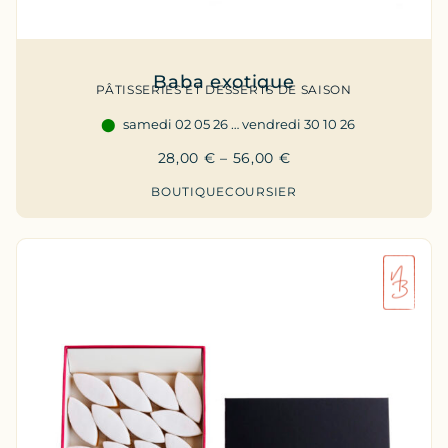
Baba exotique
PÂTISSERIES ET DESSERTS DE SAISON
samedi 02 05 26 … vendredi 30 10 26
28,00
€
–
56,00
€
BOUTIQUE
COURSIER