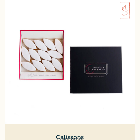
Calissons
CONFISERIE