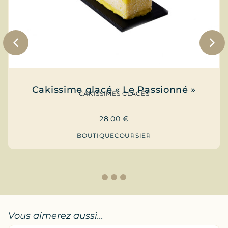
Cakissime glacé « Le Passionné »
CAKISSIMES GLACÉS
28,00
€
BOUTIQUE
COURSIER
1
2
3
Vous aimerez aussi...