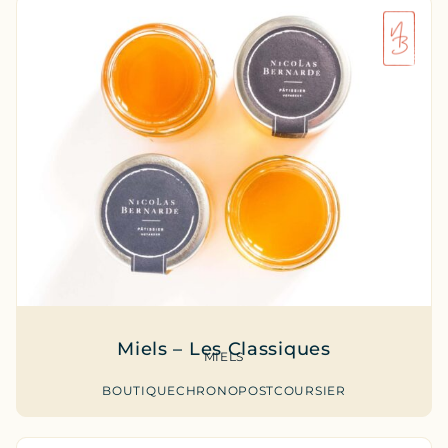
Miels – Les Classiques
MIELS
BOUTIQUE
CHRONOPOST
COURSIER