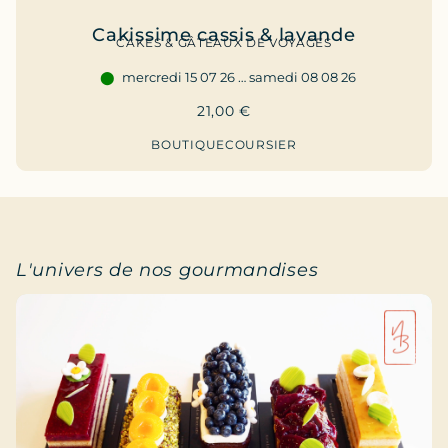
Cakissime cassis & lavande
CAKES & GÂTEAUX DE VOYAGES
mercredi 15 07 26 … samedi 08 08 26
21,00
€
BOUTIQUE
COURSIER
L'univers de nos gourmandises