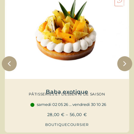
Baba exotique
PÂTISSERIES ET DESSERTS DE SAISON
samedi 02 05 26 … vendredi 30 10 26
28,00
€
–
56,00
€
BOUTIQUE
COURSIER