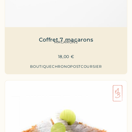
Coffret 7 macarons
MACARONS
18,00
€
BOUTIQUE
CHRONOPOST
COURSIER