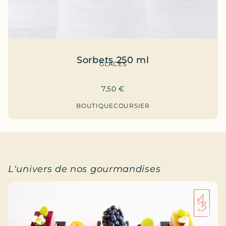
Sorbets 250 ml
GLACES
7,50
€
BOUTIQUE
COURSIER
L'univers de nos gourmandises