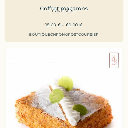
Coffret macarons
CONFISERIE
18,00
€
–
60,00
€
BOUTIQUE
CHRONOPOST
COURSIER