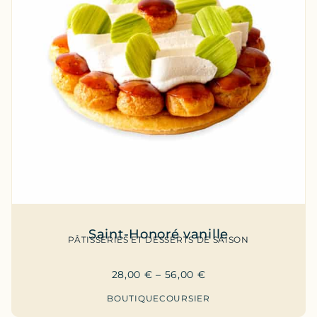
Saint-Honoré vanille
PÂTISSERIES ET DESSERTS DE SAISON
28,00
€
–
56,00
€
BOUTIQUE
COURSIER