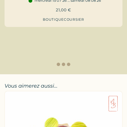
mercredi 15 07 26 … samedi 08 08 26
21,00
€
BOUTIQUE
COURSIER
1
2
3
Vous aimerez aussi...