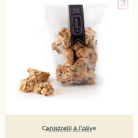
Canistrelli à l’olive
FRIANDISES SUCRÉES