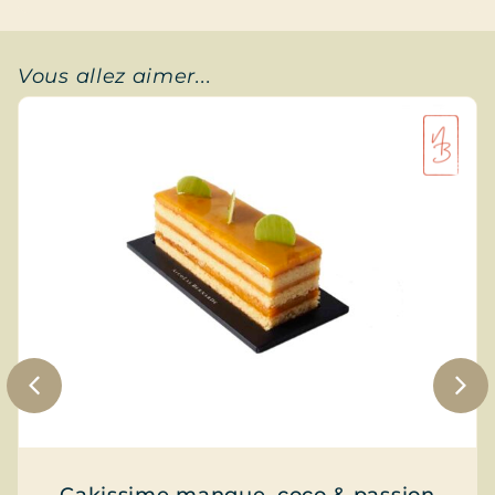
Vous allez aimer...
Cakissime mangue, coco & passion