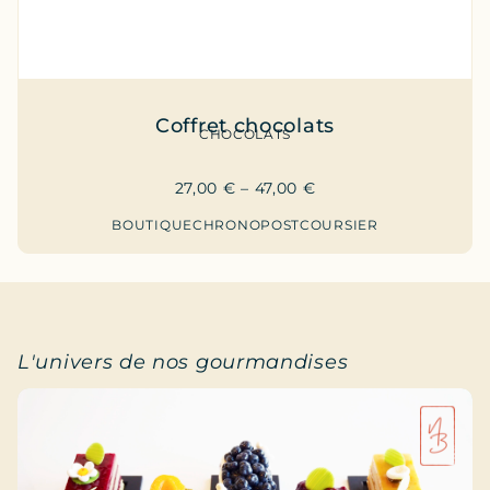
Coffret chocolats
CHOCOLATS
27,00
€
–
47,00
€
BOUTIQUE
CHRONOPOST
COURSIER
L'univers de nos gourmandises