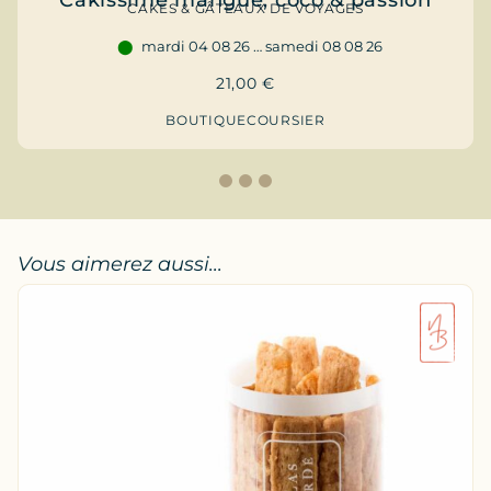
CAKES & GÂTEAUX DE VOYAGES
mardi 04 08 26 … samedi 08 08 26
21,00
€
BOUTIQUE
COURSIER
1
2
3
Vous aimerez aussi...