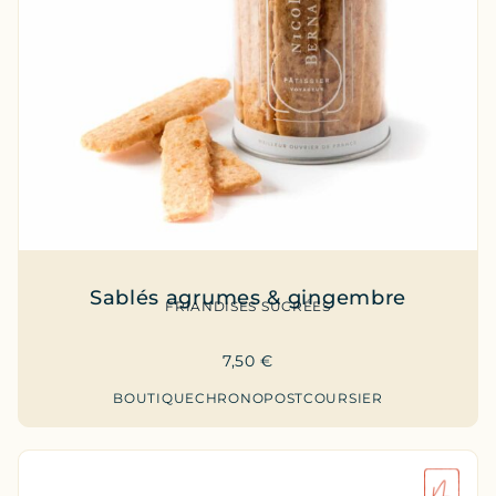
Sablés agrumes & gingembre
FRIANDISES SUCRÉES
7,50
€
BOUTIQUE
CHRONOPOST
COURSIER