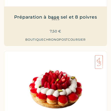
Préparation à base sel et 8 poivres
SELS
7,50
€
BOUTIQUE
CHRONOPOST
COURSIER