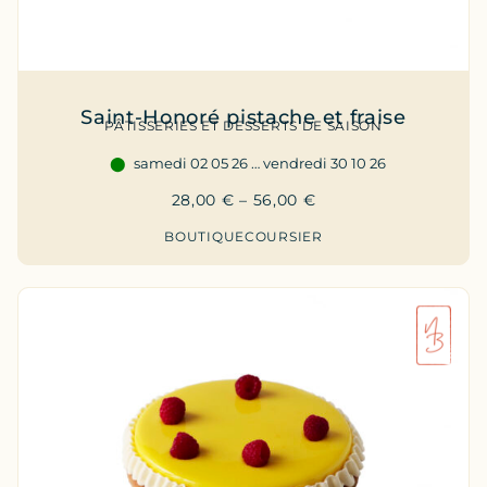
Saint-Honoré pistache et fraise
PÂTISSERIES ET DESSERTS DE SAISON
samedi 02 05 26 … vendredi 30 10 26
28,00
€
–
56,00
€
BOUTIQUE
COURSIER