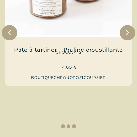
Pâte à tartiner – Praliné croustillante
CHOCOLATS
14,00
€
BOUTIQUE
CHRONOPOST
COURSIER
1
2
3