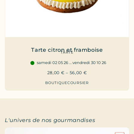
Tarte citron et framboise
TARTE
samedi 02 05 26 … vendredi 30 10 26
28,00
€
–
56,00
€
BOUTIQUE
COURSIER
L'univers de nos gourmandises