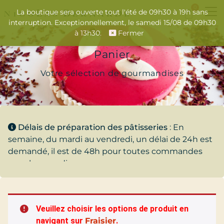
0
La boutique sera ouverte tout l'été de 09h30 à 19h sans
interruption. Exceptionnellement, le samedi 15/08 de 09h30
à 13h30.
Fermer
Panier
Votre sélection de gourmandises
Délais de préparation des pâtisseries
: En
semaine, du mardi au vendredi, un délai de 24h est
demandé, il est de 48h pour toutes commandes
pour le samedi.
Veuillez choisir les options de produit en
navigant sur
Fraisier
.