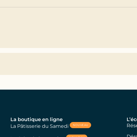
La boutique en ligne
L’éc
Rése
NOUVEAU
La Pâtisserie du Samedi
Dér