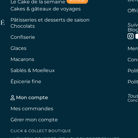
NOUVEAU
Le Cake de la semaine
Cakes & gâteaux de voyages
Offr
Pâtisseries et desserts de saison
Sui
Chocolats
Blo
Confiserie
Glaces
Ment
Macarons
Cond
Sablés & Moelleux
Poli
Épicerie fine
Poli
Tous
Mon compte
Conc
Mes commandes
Gérer mon compte
CLICK & COLLECT BOUTIQUE