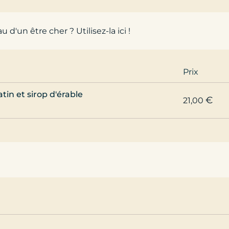
u d'un être cher ?
Utilisez-la ici !
Prix
in et sirop d'érable
€
21,00