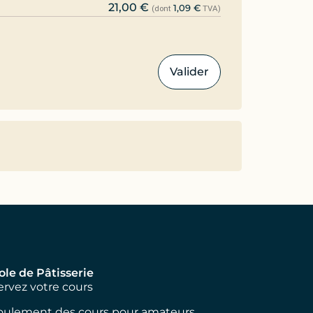
21,00
€
1,09
€
(dont
TVA)
Valider
ole de Pâtisserie
rvez votre cours
oulement des cours pour amateurs