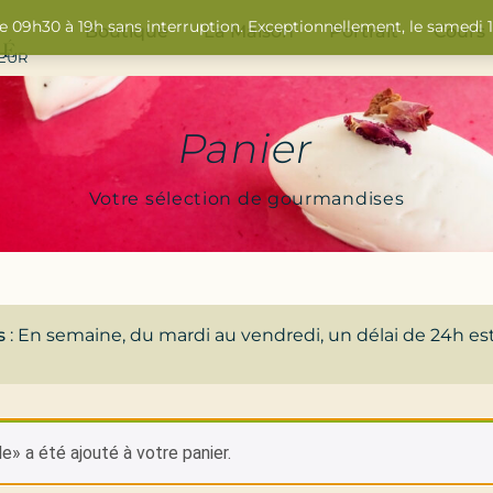
de 09h30 à 19h sans interruption. Exceptionnellement, le samedi
Boutique
La Maison
Portrait
Cours
SEUR
Panier
Votre sélection de gourmandises
s
: En semaine, du mardi au vendredi, un délai de 24h es
» a été ajouté à votre panier.