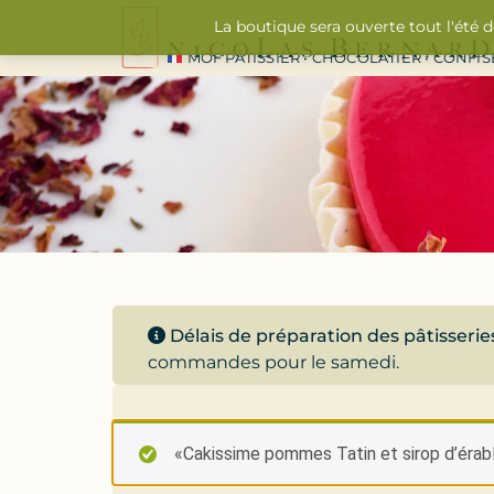
La boutique sera ouverte tout l'été 
MOF PÂTISSIER • CHOCOLATIER • CONFI
Délais de préparation des pâtisserie
commandes pour le samedi.
«Cakissime pommes Tatin et sirop d’érable