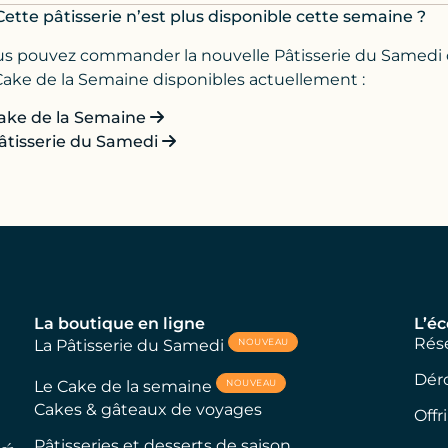
Cette pâtisserie n’est plus disponible cette semaine ?
s pouvez commander la nouvelle Pâtisserie du Samedi
Cake de la Semaine disponibles actuellement :
ake de la Semaine
âtisserie du Samedi
La boutique en ligne
L’éc
Rése
NOUVEAU
La Pâtisserie du Samedi
Dér
NOUVEAU
Le Cake de la semaine
Cakes & gâteaux de voyages
Offr
Pâtisseries et desserts de saison