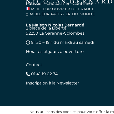
Pâtissier • Chocolatier • Confiseur
MEILLEUR OUVRIER DE FRANCE
MEILLEUR PATISSIER DU MONDE
🥇
La Maison Nicolas Bernardé
2 place de la Liberté
92250 La Garenne-Colombes
9h30 – 19h du mardi au samedi
Horaires et jours d’ouverture
Contact
01 41 19 02 74
Inscription à la Newsletter
Nous utilisons des cookies pour vous offrir la m