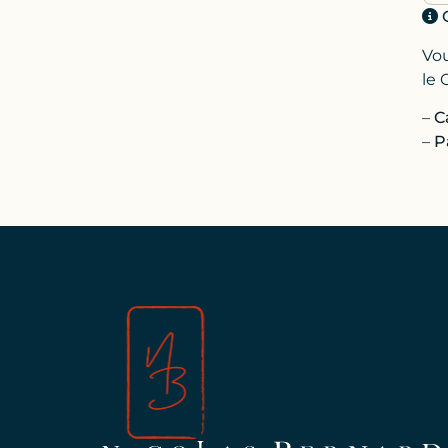
Vou
le 
–
C
–
P