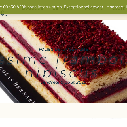
de 09h30 à 19h sans interruption. Exceptionnellement, le samedi
Boutique
La Maison
Portrait
Cours
SEUR
FOLIES DE LA SEMAINE
ssime framboi
hibiscus
vendredi 8 août 2025