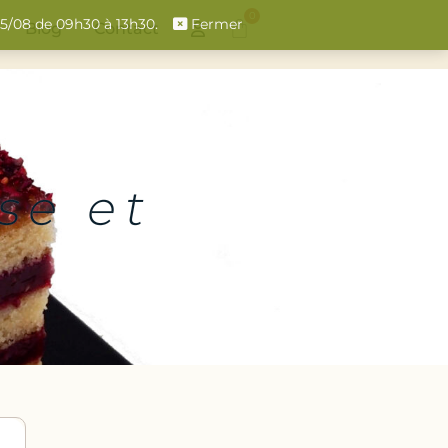
0
 15/08 de 09h30 à 13h30.
Fermer
Blog
Contact
se et