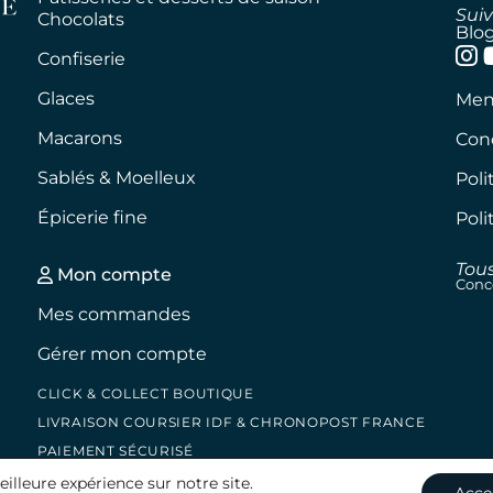
Sui
Chocolats
Blo
Confiserie
Glaces
Ment
Macarons
Cond
Sablés & Moelleux
Poli
Épicerie fine
Poli
Tous
Mon compte
Conc
Mes commandes
Gérer mon compte
CLICK & COLLECT BOUTIQUE
LIVRAISON COURSIER IDF & CHRONOPOST FRANCE
PAIEMENT SÉCURISÉ
eilleure expérience sur notre site.