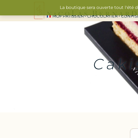
La boutique sera ouverte tout l'été 
MOF PÂTISSIER • CHOCOLATIER • CONFI
Caki