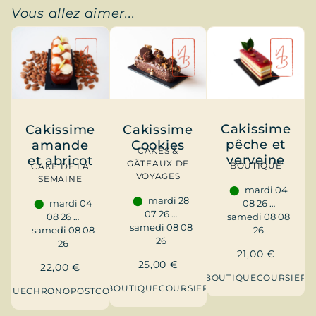
Vous allez aimer...
Cakissime
Cakissime
Cakissime
pêche et
Cookies
amande
CAKES &
verveine
et abricot
GÂTEAUX DE
BOUTIQUE
CAKE DE LA
VOYAGES
SEMAINE
mardi 04
mardi 28
mardi 04
08 26 …
07 26 …
08 26 …
samedi 08 08
samedi 08 08
samedi 08 08
26
26
26
21,00
€
25,00
€
22,00
€
BOUTIQUE
COURSIER
BOUTIQUE
COURSIER
TIQUE
CHRONOPOST
COURSIER