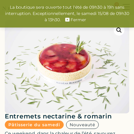
0
La boutique sera ouverte tout l'été de 09h30 à 19h sans
interruption. Exceptionnellement, le samedi 15/08 de 09h30
à 13h30.
Fermer
Entremets nectarine & romarin
Pâtisserie du samedi
Nouveauté
Ce weekend, dans la chaleur de l’été, savourez