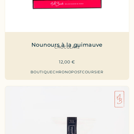
Nounours à la guimauve
CHOCOLATS
12,00
€
BOUTIQUE
CHRONOPOST
COURSIER