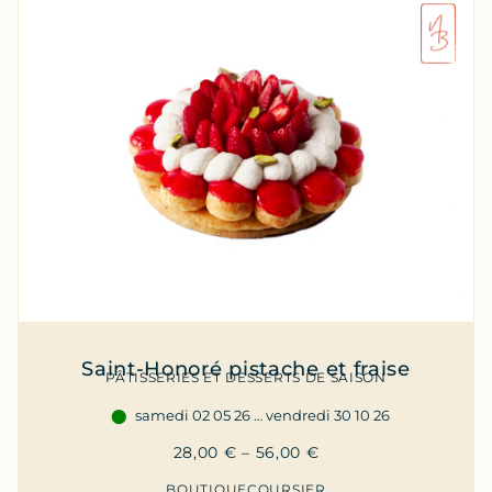
Saint-Honoré pistache et fraise
PÂTISSERIES ET DESSERTS DE SAISON
samedi 02 05 26 … vendredi 30 10 26
28,00
€
–
56,00
€
BOUTIQUE
COURSIER