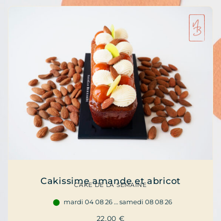
Cakissime amande et abricot
CAKE DE LA SEMAINE
mardi 04 08 26 … samedi 08 08 26
22,00
€