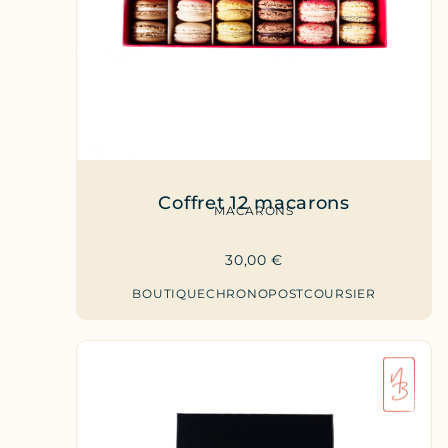
Coffret 12 macarons
MACARONS
30,00
€
BOUTIQUE
CHRONOPOST
COURSIER