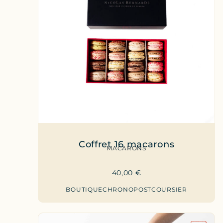
Coffret 16 macarons
MACARONS
40,00
€
BOUTIQUE
CHRONOPOST
COURSIER