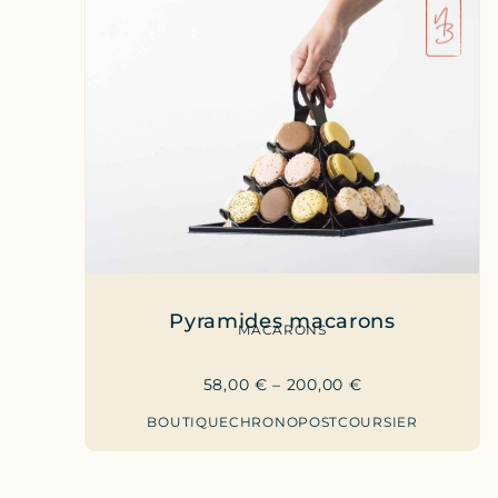
Pyramides macarons
MACARONS
58,00
€
–
200,00
€
BOUTIQUE
CHRONOPOST
COURSIER