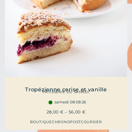
Tropézienne cerise et vanille
PÂTISSERIE DU SAMEDI
samedi 08 08 26
28,00
€
–
56,00
€
BOUTIQUE
CHRONOPOST
COURSIER