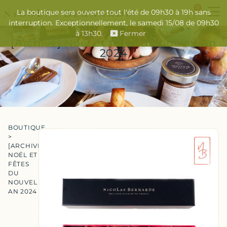
0
La boutique sera ouverte tout l'été de 09h30 à 19h sans
interruption. Exceptionnellement, le samedi 15/08 de 09h30
à 13h30.
Fermer
[Archive] Noël et fêtes du nouvel An
2024
BOUTIQUE
>
[ARCHIVE]
NOËL ET
FÊTES
DU
NOUVEL
AN 2024