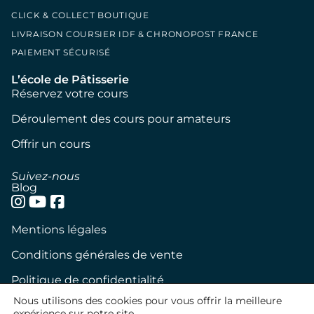
CLICK & COLLECT BOUTIQUE
LIVRAISON COURSIER IDF & CHRONOPOST FRANCE
PAIEMENT SÉCURISÉ
L’école de Pâtisserie
Réservez votre cours
Déroulement des cours pour amateurs
Offrir un cours
Suivez-nous
Blog
Mentions légales
Conditions générales de vente
Politique de confidentialité
Nous utilisons des cookies pour vous offrir la meilleure
Politique de cookies
expérience sur notre site.