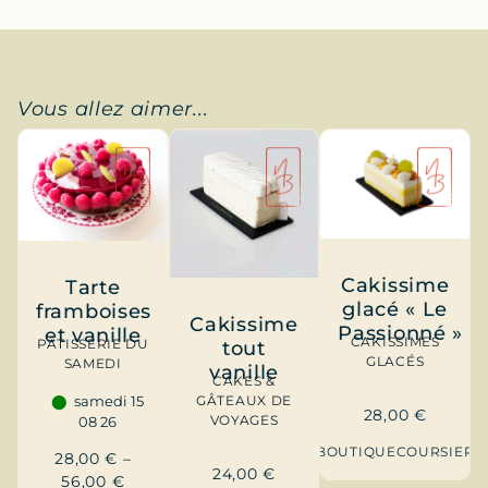
Vous allez aimer...
Cakissime
Tarte
glacé « Le
framboises
Cakissime
Passionné »
et vanille
CAKISSIMES
PÂTISSERIE DU
tout
GLACÉS
SAMEDI
vanille
CAKES &
GÂTEAUX DE
samedi 15
28,00
€
VOYAGES
08 26
BOUTIQUE
COURSIER
28,00
€
–
24,00
€
56,00
€