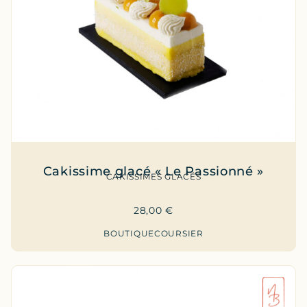
Cakissime glacé « Le Passionné »
CAKISSIMES GLACÉS
28,00
€
BOUTIQUE
COURSIER