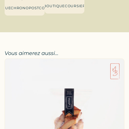
BOUTIQUE
COURSIER
TIQUE
CHRONOPOST
COURSIER
Vous aimerez aussi...