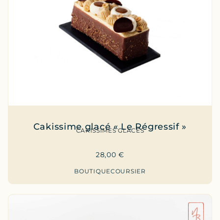
Cakissime glacé « Le Régressif »
CAKISSIMES GLACÉS
28,00
€
BOUTIQUE
COURSIER