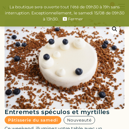
0
La boutique sera ouverte tout l'été de 09h30 à 19h sans
interruption. Exceptionnellement, le samedi 15/08 de 09h30
à 13h30.
Fermer
Entremets spéculos et myrtilles
Pâtisserie du samedi
Nouveauté
Ce weekend, illuminez votre table avec un