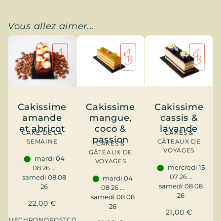
Vous allez aimer...
Cakissime
Cakissime
Cakissime
mangue,
amande
cassis &
coco &
et abricot
lavande
CAKE DE LA
CAKES &
passion
SEMAINE
GÂTEAUX DE
CAKES &
VOYAGES
GÂTEAUX DE
mardi 04
VOYAGES
mercredi 15
08 26 …
07 26 …
samedi 08 08
mardi 04
samedi 08 08
26
08 26 …
26
samedi 08 08
22,00
€
26
21,00
€
TIQUE
CHRONOPOST
COURSIER