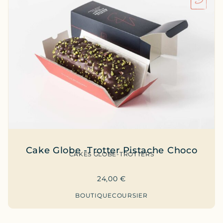
Cake Globe -Trotter Pistache Choco
CAKES GLOBE-TROTTERS
24,00
€
BOUTIQUE
COURSIER