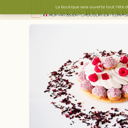
La boutique sera ouverte tout l'été 
MOF PÂTISSIER • CHOCOLATIER • CONFI