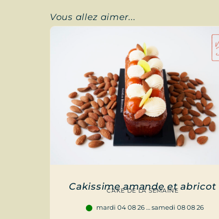
Vous allez aimer...
Cakissime amande et abricot
CAKE DE LA SEMAINE
mardi 04 08 26 … samedi 08 08 26