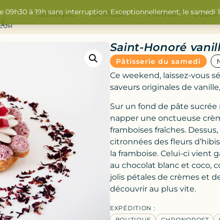
de 09h30 à 19h sans interruption. Exceptionnellement, le samedi
Boutique
La Maison
Portrait
Cours
SEUR
Saint-Honoré vanill
Pâtisserie du samedi
Ce weekend, laissez-vous s
saveurs originales de vanille
Sur un fond de pâte sucrée 
napper une onctueuse crème
framboises fraîches. Dessus,
citronnées des fleurs d’hib
la framboise. Celui-ci vient
au chocolat blanc et coco, c
jolis pétales de crèmes et de 
découvrir au plus vite.
EXPÉDITION :
BOUTIQUE
CHRONOPOST