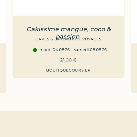
Cakissime mangue, coco &
passion
CAKES & GÂTEAUX DE VOYAGES
mardi 04 08 26 … samedi 08 08 26
21,00
€
BOUTIQUE
COURSIER