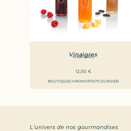
Vinaigres
VINAIGRES
12,00
€
BOUTIQUE
CHRONOPOST
COURSIER
L'univers de nos gourmandises