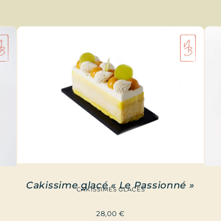
Cakissime glacé « Le Passionné »
CAKISSIMES GLACÉS
28,00
€