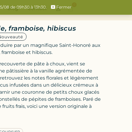
0
 15/08 de 09h30 à 13h30.
Fermer
Blog
Contact
e, framboise, hibiscus
Nouveauté
éduire par un magnifique Saint-Honoré aux
, framboise et hibiscus.
recouverte de pâte à choux, vient se
 pâtissière à la vanille agrémentée de
 retrouvez les notes florales et légèrement
iscus infusées dans un délicieux crémeux à
 garnir une couronne de petits choux glacés
onstellés de pépites de framboises. Paré de
fruits frais, voici une version originale à
COURSIER